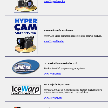
www.HyperSnap.hu
Bemutató videók felsőfokon!
HyperCam
videó-bemutatókészítő program magyar nyelven.
www.HyperCam.hu
. . . mert néha a méret a lényeg!
WinAce
tömörítő program magyar nyelven.
www.WinAce.hu
Ha a teljesítmény számít!
IceWarp Levelező és Kommunikációs Szerver
magyar nyelvű
Admin, WebAdmin, WebMail... hozzáféréssel.
www.IceWarp.hu