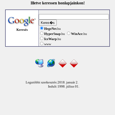
Illetve keressen honlapjainkon!
HegeNet
.hu
Keresés
HyperSnap
.hu
WinAce
.hu
IceWarp
.hu
www
Legutóbbi szerkesztés:
2018. január 2.
Indult:
1998. július 01.