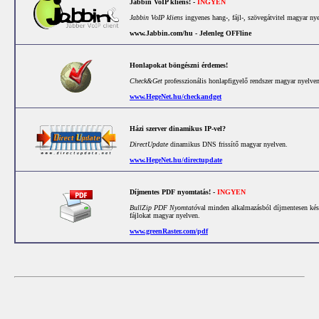
Jabbin VoIP kliens! -
INGYEN
Jabbin VoIP kliens
ingyenes hang-, fájl-, szövegátvitel magyar ny
www.Jabbin.com/hu - Jelenleg OFFline
Honlapokat böngészni érdemes!
Check&Get
professzionális honlapfigyelő rendszer magyar nyelven
www.HegeNet.hu/checkandget
Házi szerver dinamikus IP-vel?
DirectUpdate
dinamikus DNS frissítő magyar nyelven.
www.HegeNet.hu/directupdate
Díjmentes PDF nyomtatás! -
INGYEN
BullZip PDF Nyomtató
val minden alkalmazásból díjmentesen ké
fájlokat magyar nyelven.
www.greenRaster.com/pdf