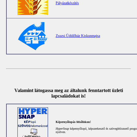
Pályázatkészítés
Zsuzsi Üdülőház Kiskunmajsa
Valamint látogassa meg az általunk fenntartott üzleti
lapcsaládokat is!
Képernyőlopás felsőfokon!
HyperSnap
képernyőlopó, képszerkesztő és szövegfelismerő prog
nyelven.