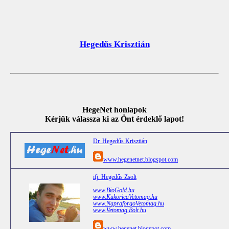
Hegedűs Krisztián
HegeNet honlapok
Kérjük válassza ki az Önt érdeklő lapot!
Dr. Hegedűs Krisztián
www.hegenetnet.blogspot.com
ifj. Hegedűs Zsolt
www.BioGold.hu
www.KukoricaVetomag.hu
www.NapraforgoVetomag.hu
www.Vetomag.Bolt.hu
www.hegenet.blogspot.com