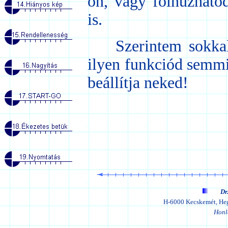
on, vagy fölhúzhato
is.
Szerintem sokkal j
ilyen funkciód semmi 
beállítja neked!
Dr
H-6000 Kecskemét, He
Honl