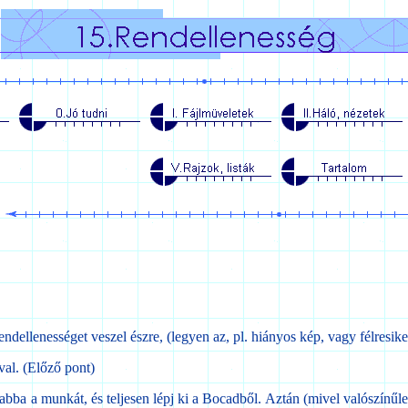
llenességet veszel észre, (legyen az, pl. hiányos kép, vagy félresikerül
al. (Előző pont)
a a munkát, és teljesen lépj ki a Bocadből. Aztán (mivel valószínűleg 