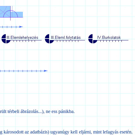
t térbeli ábrázolás...), ne ess pánikba.
károsodott az adatbázis) ugyanúgy kell eljárni, mint lefagyás esetén.