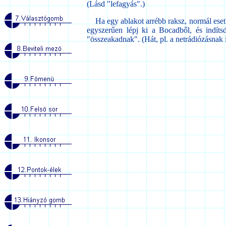
(Lásd "lefagyás".)
Ha egy ablakot arrébb raksz, normál esetb
egyszerűen lépj ki a Bocadből, és indít
"összeakadnak". (Hát, pl. a netrádiózásnak 